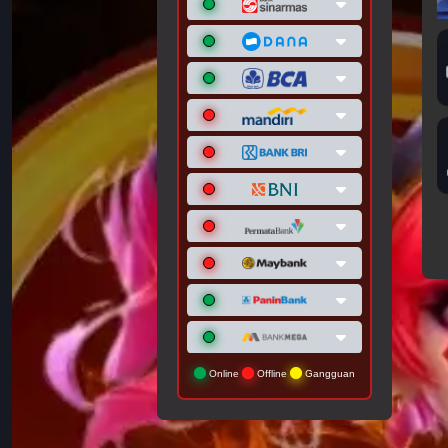
Online
Offline
Gangguan