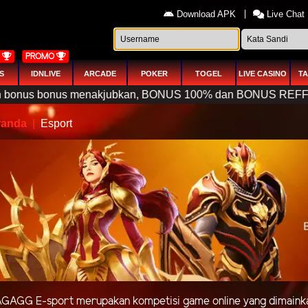
Download APK
Live Chat
O
PROMO
S
IDNLIVE
ARCADE
POKER
TOGEL
LIVE CASINO
T
menakjubkan, BONUS 100% dan BONUS REFFERAL HINGGA 17,
randa
Esport
GAGG E-sport merupakan kompetisi game online yang dimainkan 