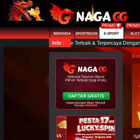
PROMO
PROM
BERANDA
SPORTBOOK
E-SPORT
SLOT
g Judi Online Terbaik & Terpercaya Dengan bonus bonus 
Info :
Be
NA