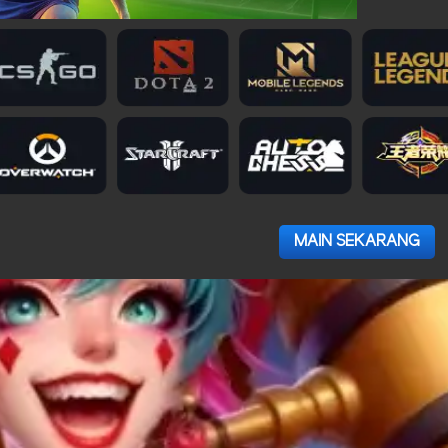
MAIN SEKARANG